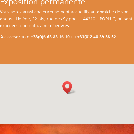
Exposition permanente
Vous serez aussi chaleureusement accueillis au domicile de son
épouse Hélène, 22 bis, rue des Sylphes – 44210 – PORNIC, où sont
exposées une quinzaine d’oeuvres.
Sur rendez-vous
+33(0)6 63 83 16 10
ou
+33(0)2 40 39 38 52
.